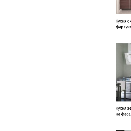
Кухня с
фартук
Кухня з
на фаса