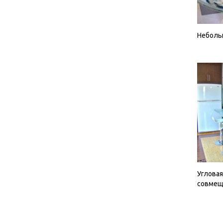
Небольш
Угловая
совмещ