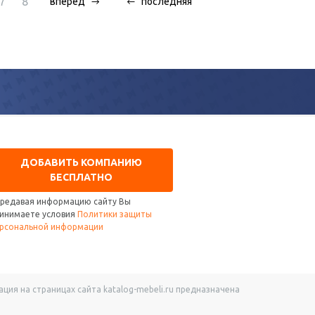
7
8
вперед
последняя
ДОБАВИТЬ КОМПАНИЮ
БЕСПЛАТНО
редавая информацию сайту Вы
инимаете условия
Политики защиты
рсональной информации
ия на страницах сайта katalog-mebeli.ru предназначена