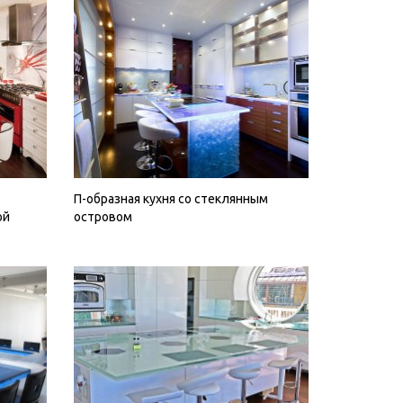
П-образная кухня со стеклянным
ой
островом