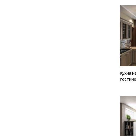
Кухня н
гостин