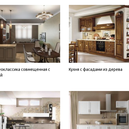
еоклассика совмещенная с
Кухня с фасадами из дерева
ой