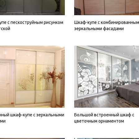
упе с пескоструйным рисунком
Шкаф-купе с комбинированны
тской
зеркальными фасадами
нный шкаф-купе с зеркальными
Большой встроенный шкаф с
ами
цветочным орнаментом