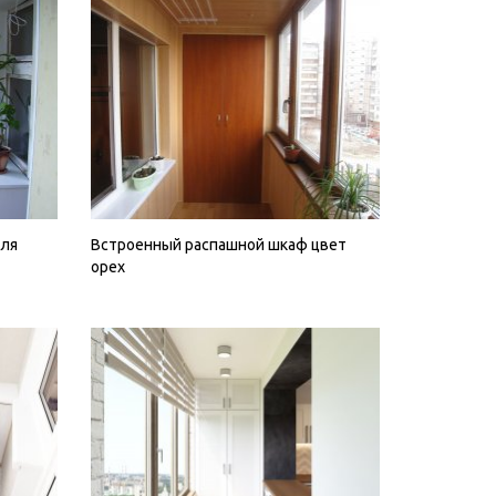
для
Встроенный распашной шкаф цвет
орех