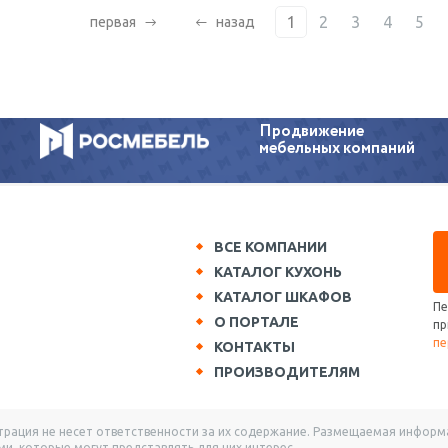
1
2
3
4
5
первая
назад
Продвижение
мебельных компаний
ВСЕ КОМПАНИИ
КАТАЛОГ КУХОНЬ
КАТАЛОГ ШКАФОВ
Пе
О ПОРТАЛЕ
пр
пе
КОНТАКТЫ
ПРОИЗВОДИТЕЛЯМ
ация не несет ответственности за их содержание. Размещаемая информац
и, которые могут представлять для них интерес.