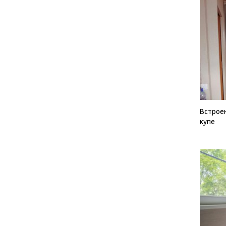
Встрое
купе