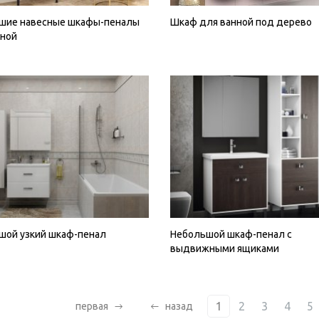
шие навесные шкафы-пеналы
Шкаф для ванной под дерево
нной
шой узкий шкаф-пенал
Небольшой шкаф-пенал с
выдвижными ящиками
1
2
3
4
5
первая
назад