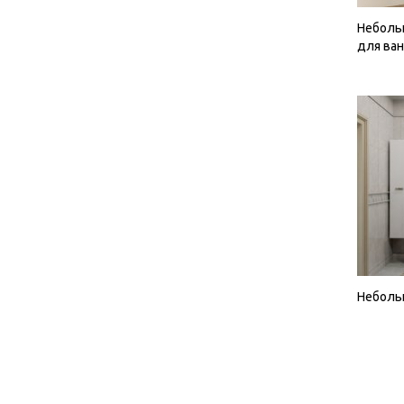
Неболь
для ва
Неболь