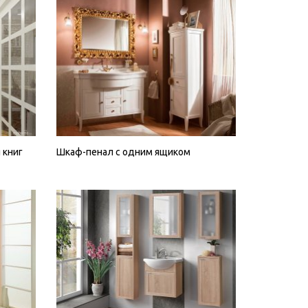
 книг
Шкаф-пенал с одним ящиком