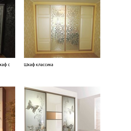
каф с
Шкаф классика