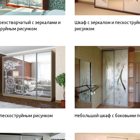
ехстворчатый с зеркалами и
Шкаф с зеркалом и пескостру
труйным рисунком
рисунком
 пескоструйным рисунком
Небольшой шкаф с боковыми 