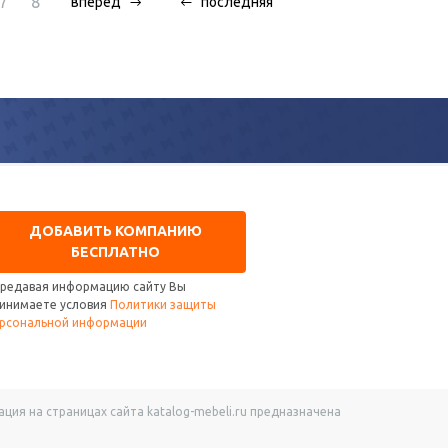
7
8
вперед
последняя
ДОБАВИТЬ КОМПАНИЮ
БЕСПЛАТНО
редавая информацию сайту Вы
инимаете условия
Политики защиты
рсональной информации
ия на страницах сайта katalog-mebeli.ru предназначена