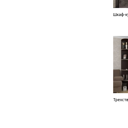
Шкаф-к
Трехств