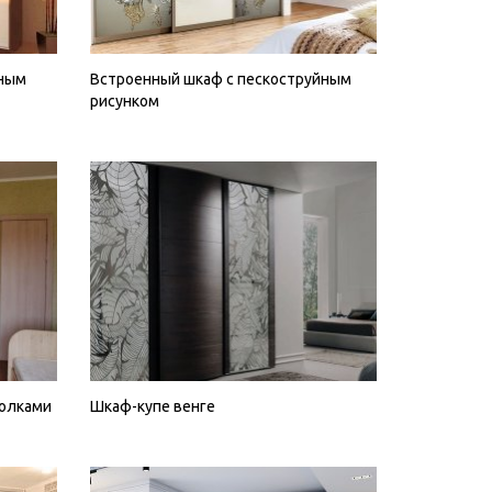
йным
Встроенный шкаф с пескоструйным
рисунком
полками
Шкаф-купе венге