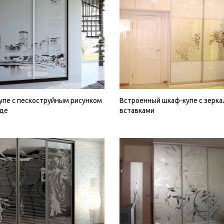
упе с пескоструйным рисунком
Встроенный шкаф-купе с зерк
аде
вставками