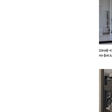
Шкаф-к
на фас