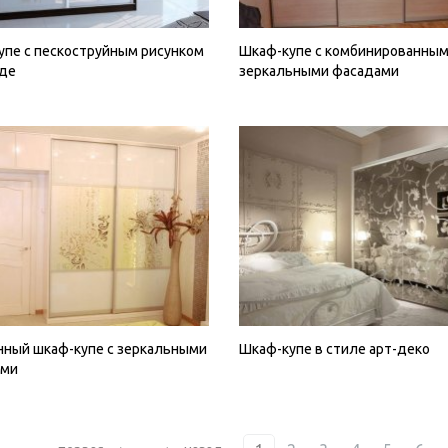
упе с пескоструйным рисунком
Шкаф-купе с комбинированны
аде
зеркальными фасадами
нный шкаф-купе с зеркальными
Шкаф-купе в стиле арт-деко
ами