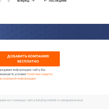
7
8
вперед
последняя
ДОБАВИТЬ КОМПАНИЮ
БЕСПЛАТНО
редавая информацию сайту Вы
инимаете условия
Политики защиты
рсональной информации
ия на страницах сайта katalog-mebeli.ru предназначена