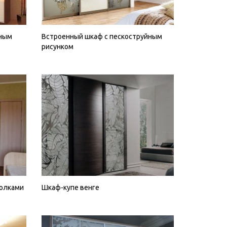
йным
Встроенный шкаф с пескоструйным
рисунком
полками
Шкаф-купе венге