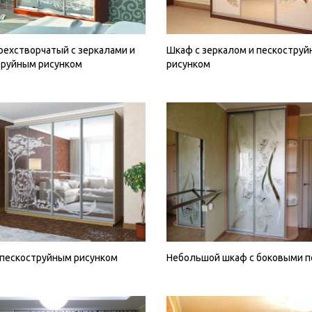
ехстворчатый с зеркалами и
Шкаф с зеркалом и пескостру
труйным рисунком
рисунком
 пескоструйным рисунком
Небольшой шкаф с боковыми 