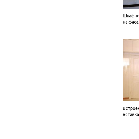
Шкаф-к
на фас
Встрое
вставк