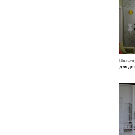
Шкаф-к
для де