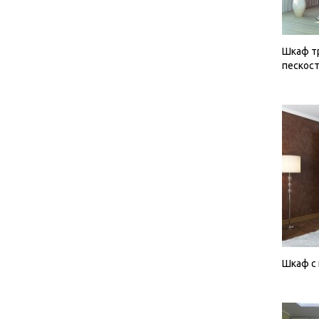
Шкаф тр
пескос
Шкаф с