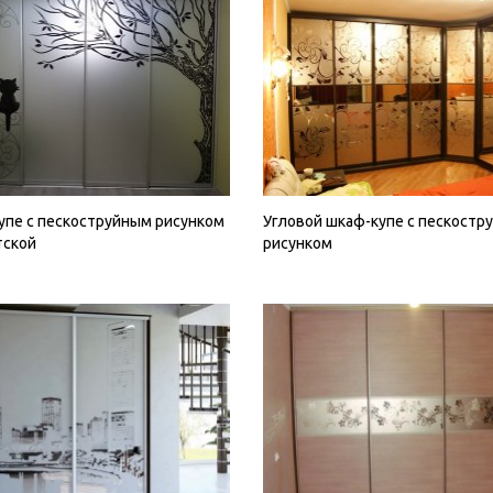
упе с пескоструйным рисунком
Угловой шкаф-купе с пескостр
тской
рисунком