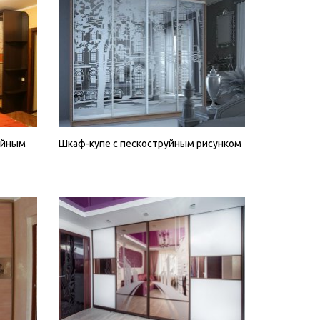
уйным
Шкаф-купе с пескоструйным рисунком