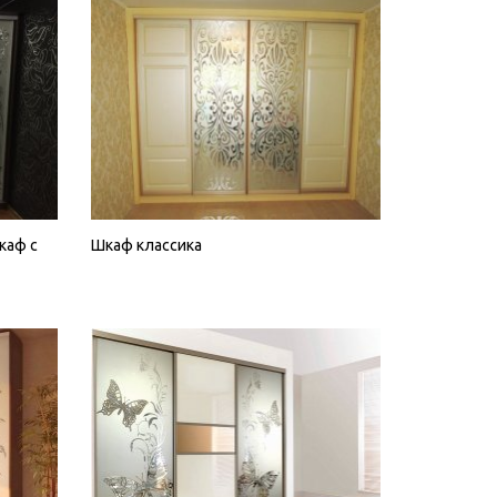
каф с
Шкаф классика