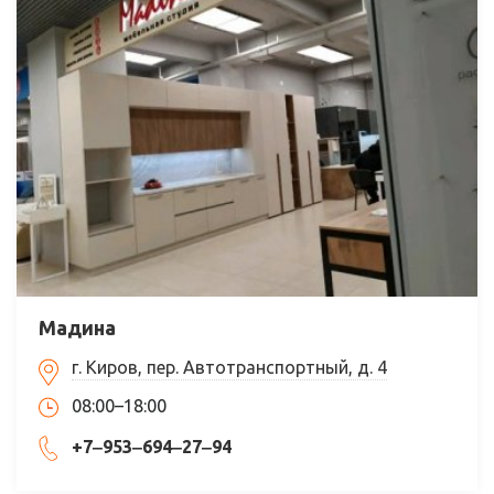
Мадина
г. Киров, пер. Автотранспортный, д. 4
08:00–18:00
+7‒953‒694‒27‒94