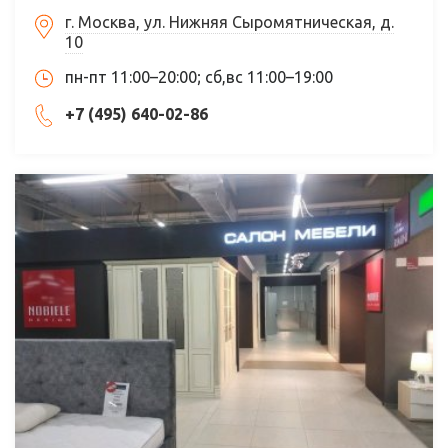
г. Москва, ул. Нижняя Сыромятническая, д.
10
пн-пт 11:00–20:00; сб,вс 11:00–19:00
+7 (495) 640-02-86