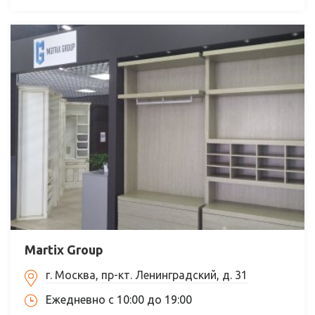
Martix Group
г. Москва, пр-кт. Ленинградский, д. 31
Ежедневно с 10:00 до 19:00