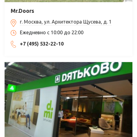
Mr.Doors
г. Москва, ул. Архитектора Щусева, д. 1
Ежедневно с 10:00 до 22:00
+7 (495) 532-22-10