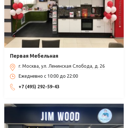
Первая Мебельная
г. Москва, ул. Ленинская Слобода, д. 26
Ежедневно с 10:00 до 22:00
+7 (495) 292-59-43