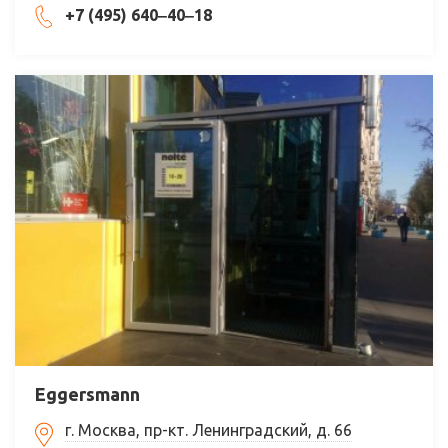
+7 (495) 640‒40‒18
Eggersmann
г. Москва, пр-кт. Ленинградский, д. 66