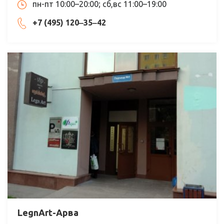
пн-пт 10:00–20:00; сб,вс 11:00–19:00
+7 (495) 120‒35‒42
LegnArt-Арва