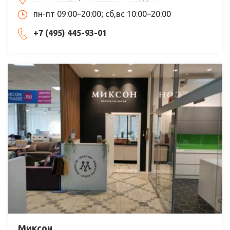
пн-пт 09:00–20:00; сб,вс 10:00–20:00
+7 (495) 445-93-01
Миксон