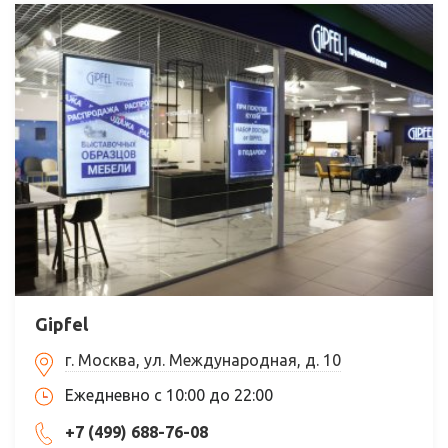
Gipfel
г. Москва, ул. Международная, д. 10
Ежедневно с 10:00 до 22:00
+7 (499) 688-76-08