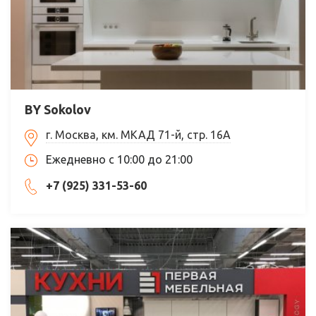
BY Sokolov
г. Москва, км. МКАД 71-й, стр. 16А
Ежедневно с 10:00 до 21:00
+7 (925) 331-53-60