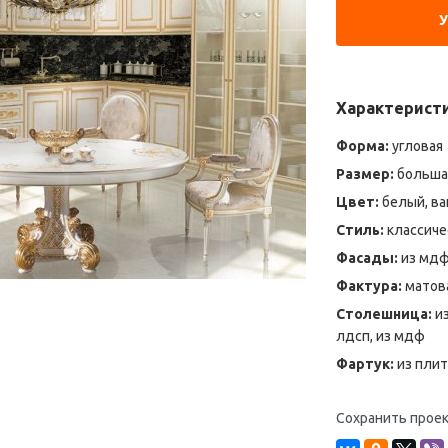
Характерист
Форма:
угловая
Размер:
больша
Цвет:
белый, ва
Стиль:
классиче
Фасады:
из мдф,
Фактура:
матова
Столешница:
из
лдсп, из мдф
Фартук:
из плит
Сохранить проек