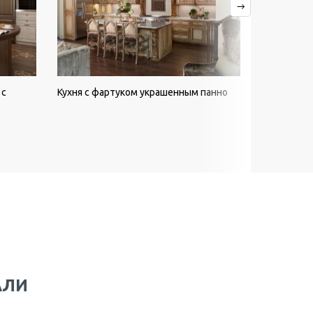
 с
Кухня с фартуком украшенным панно
Кухня со с
мрамора
АЛИ