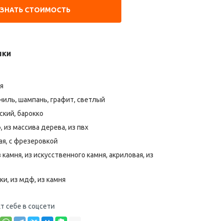
УЗНАТЬ СТОИМОСТЬ
ики
я
ниль, шампань, графит, светлый
ский, барокко
 из массива дерева, из пвх
я, с фрезеровкой
 камня, из искусственного камня, акриловая, из
ки, из мдф, из камня
т себе в соцсети