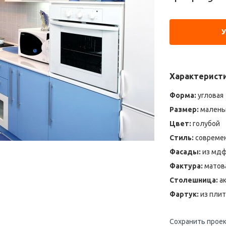
Характерист
Форма:
угловая
Размер:
малень
Цвет:
голубой
Стиль:
современ
Фасады:
из мдф
Фактура:
матов
Столешница:
ак
Фартук:
из плит
Сохранить проек