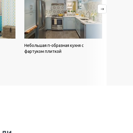
Небольшая п-образная кухня с
Угловая ку
фартуком плиткой
фасадами 