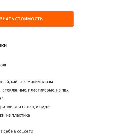
УЗНАТЬ СТОИМОСТЬ
ики
кая
ный, хай-тек, минимализм
, стеклянные, пластиковые, из пвх
ая
риловая, из лдсп, из мдф
ки, из пластика
т себе в соцсети