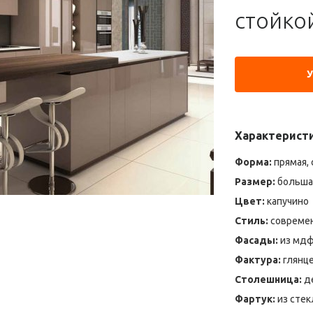
стойко
Характерист
Форма:
прямая, 
Размер:
большая
Цвет:
капучино
Стиль:
современ
Фасады:
из мдф
Фактура:
глянц
Столешница:
де
Фартук:
из стек