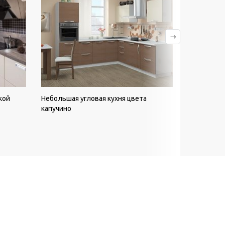
кой
Небольшая угловая кухня цвета
Угловая ку
капучино