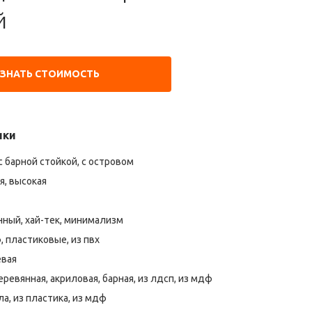
й
УЗНАТЬ СТОИМОСТЬ
ики
с барной стойкой, с островом
, высокая
ный, хай-тек, минимализм
, пластиковые, из пвх
евая
ревянная, акриловая, барная, из лдсп, из мдф
ла, из пластика, из мдф