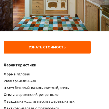
УЗНАТЬ СТОИМОСТЬ
Характеристики
Форма:
угловая
Размер:
маленькая
Цвет:
бежевый, ваниль, светлый, ясень
Стиль:
деревенский, ретро, шале
Фасады:
из мдф, из массива дерева, из пвх
Фактура:
матовая, с фрезеровкой