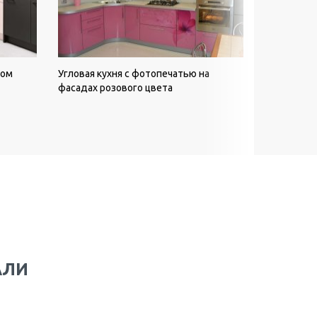
вом
Угловая кухня с фотопечатью на
Угловая ку
фасадах розового цвета
фасадах и 
АЛИ