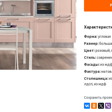
Характерист
Форма:
угловая
Размер:
больша
Цвет:
розовый, 
Стиль:
современ
Фасады:
из мдф,
Фактура:
матова
Столешница:
из
лдсп, из мдф
Сохранить проек