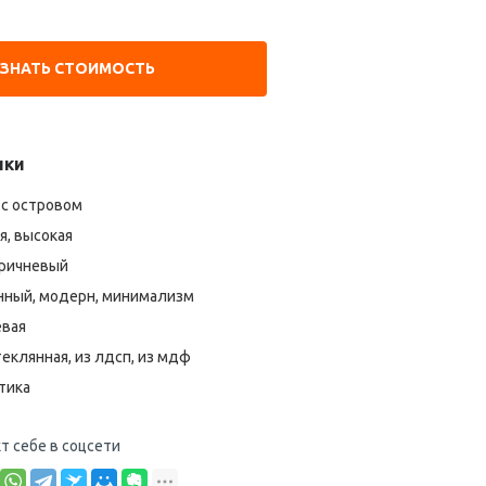
УЗНАТЬ СТОИМОСТЬ
ики
 с островом
, высокая
оричневый
ный, модерн, минимализм
евая
еклянная, из лдсп, из мдф
тика
т себе в соцсети