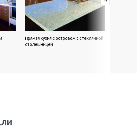
м
Прямая кухня с островом с стеклянной
Кухня голу
столешницей
столешниц
АЛИ