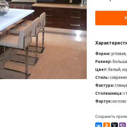
Характерист
Форма:
угловая,
Размер:
большая
Цвет:
белый, к
Стиль:
современ
Фактура:
глянц
Столешница:
ст
Фартук:
из плас
Сохранить проек