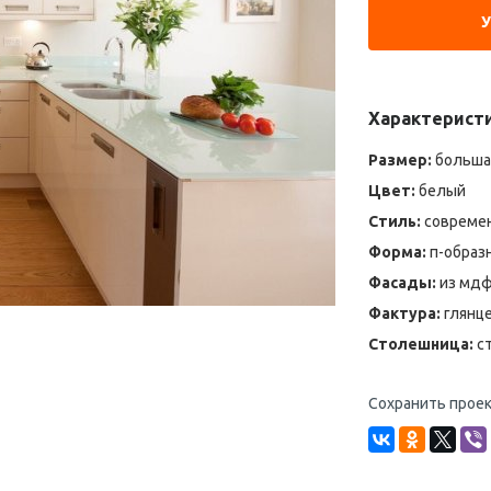
Характерист
Размер:
больша
Цвет:
белый
Стиль:
современ
Форма:
п-образ
Фасады:
из мдф
Фактура:
глянц
Столешница:
ст
Сохранить проек