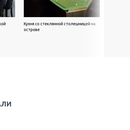
кой
Кухня со стеклянной столешницей на
Угловая ку
острове
столешниц
АЛИ