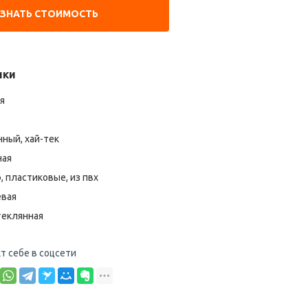
УЗНАТЬ СТОИМОСТЬ
ики
я
ный, хай-тек
ная
, пластиковые, из пвх
евая
еклянная
т себе в соцсети